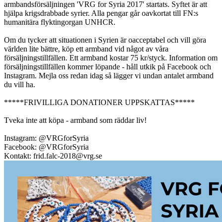
armbandsförsäljningen 'VRG for Syria 2017' startats. Syftet är att
hjälpa krigsdrabbade syrier. Alla pengar går oavkortat till FN:s
humanitära flyktingorgan UNHCR.
Om du tycker att situationen i Syrien är oacceptabel och vill göra
världen lite bättre, köp ett armband vid något av våra
försäljningstillfällen. Ett armband kostar 75 kr/styck. Information om
försäljningstillfällen kommer löpande - håll utkik på Facebook och
Instagram. Mejla oss redan idag så lägger vi undan antalet armband
du vill ha.
*****FRIVILLIGA DONATIONER UPPSKATTAS*****
Tveka inte att köpa - armband som räddar liv!
Instagram: @VRGforSyria
Facebook: @VRGforSyria
Kontakt: frid.falc-2018@vrg.se