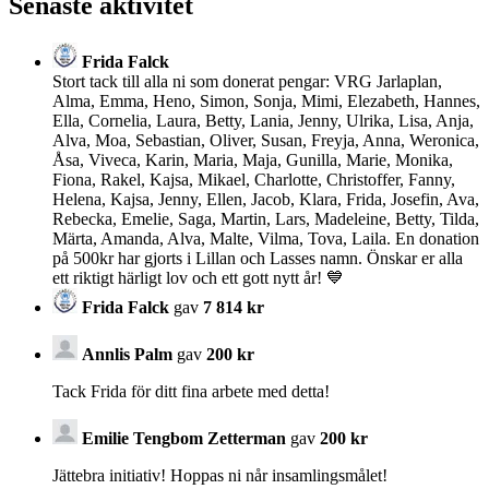
Senaste aktivitet
Frida Falck
Stort tack till alla ni som donerat pengar: VRG Jarlaplan,
Alma, Emma, Heno, Simon, Sonja, Mimi, Elezabeth, Hannes,
Ella, Cornelia, Laura, Betty, Lania, Jenny, Ulrika, Lisa, Anja,
Alva, Moa, Sebastian, Oliver, Susan, Freyja, Anna, Weronica,
Åsa, Viveca, Karin, Maria, Maja, Gunilla, Marie, Monika,
Fiona, Rakel, Kajsa, Mikael, Charlotte, Christoffer, Fanny,
Helena, Kajsa, Jenny, Ellen, Jacob, Klara, Frida, Josefin, Ava,
Rebecka, Emelie, Saga, Martin, Lars, Madeleine, Betty, Tilda,
Märta, Amanda, Alva, Malte, Vilma, Tova, Laila. En donation
på 500kr har gjorts i Lillan och Lasses namn. Önskar er alla
ett riktigt härligt lov och ett gott nytt år! 💙
Frida Falck
gav
7 814 kr
Annlis Palm
gav
200 kr
Tack Frida för ditt fina arbete med detta!
Emilie Tengbom Zetterman
gav
200 kr
Jättebra initiativ! Hoppas ni når insamlingsmålet!