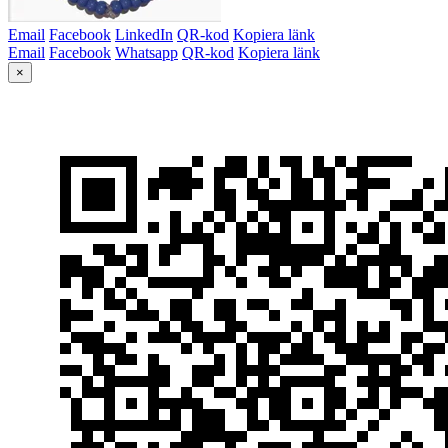
Email
Facebook
LinkedIn
QR-kod
Kopiera länk
Email
Facebook
Whatsapp
QR-kod
Kopiera länk
×