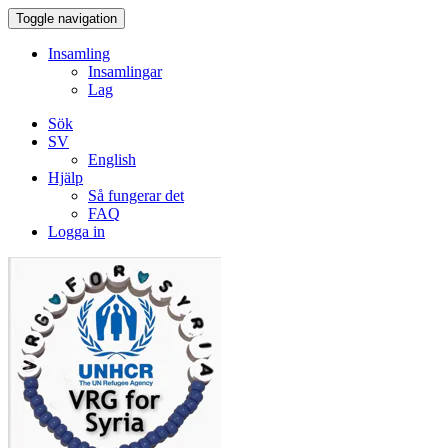
Toggle navigation
Insamling
Insamlingar
Lag
Sök
SV
English
Hjälp
Så fungerar det
FAQ
Logga in