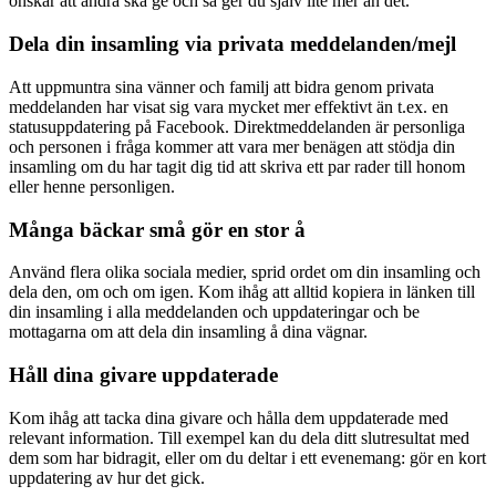
önskar att andra ska ge och så ger du själv lite mer än det.
Dela din insamling via privata meddelanden/mejl
Att uppmuntra sina vänner och familj att bidra genom privata
meddelanden har visat sig vara mycket mer effektivt än t.ex. en
statusuppdatering på Facebook. Direktmeddelanden är personliga
och personen i fråga kommer att vara mer benägen att stödja din
insamling om du har tagit dig tid att skriva ett par rader till honom
eller henne personligen.
Många bäckar små gör en stor å
Använd flera olika sociala medier, sprid ordet om din insamling och
dela den, om och om igen. Kom ihåg att alltid kopiera in länken till
din insamling i alla meddelanden och uppdateringar och be
mottagarna om att dela din insamling å dina vägnar.
Håll dina givare uppdaterade
Kom ihåg att tacka dina givare och hålla dem uppdaterade med
relevant information. Till exempel kan du dela ditt slutresultat med
dem som har bidragit, eller om du deltar i ett evenemang: gör en kort
uppdatering av hur det gick.