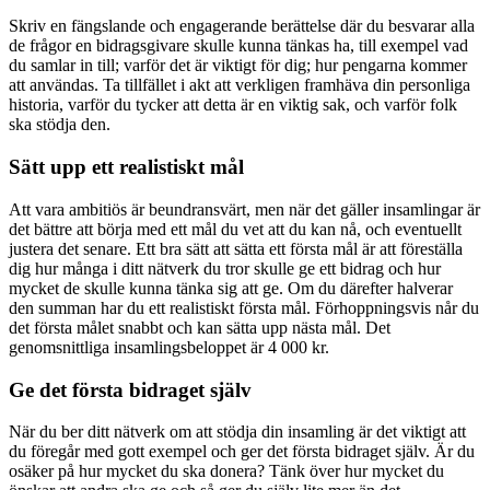
Skriv en fängslande och engagerande berättelse där du besvarar alla
de frågor en bidragsgivare skulle kunna tänkas ha, till exempel vad
du samlar in till; varför det är viktigt för dig; hur pengarna kommer
att användas. Ta tillfället i akt att verkligen framhäva din personliga
historia, varför du tycker att detta är en viktig sak, och varför folk
ska stödja den.
Sätt upp ett realistiskt mål
Att vara ambitiös är beundransvärt, men när det gäller insamlingar är
det bättre att börja med ett mål du vet att du kan nå, och eventuellt
justera det senare. Ett bra sätt att sätta ett första mål är att föreställa
dig hur många i ditt nätverk du tror skulle ge ett bidrag och hur
mycket de skulle kunna tänka sig att ge. Om du därefter halverar
den summan har du ett realistiskt första mål. Förhoppningsvis når du
det första målet snabbt och kan sätta upp nästa mål. Det
genomsnittliga insamlingsbeloppet är 4 000 kr.
Ge det första bidraget själv
När du ber ditt nätverk om att stödja din insamling är det viktigt att
du föregår med gott exempel och ger det första bidraget själv. Är du
osäker på hur mycket du ska donera? Tänk över hur mycket du