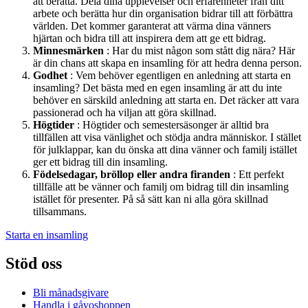
att berätta. Dela dina upplevelser och erfarenheter från ditt
arbete och berätta hur din organisation bidrar till att förbättra
världen. Det kommer garanterat att värma dina vänners
hjärtan och bidra till att inspirera dem att ge ett bidrag.
Minnesmärken
: Har du mist någon som stått dig nära? Här
är din chans att skapa en insamling för att hedra denna person.
Godhet
: Vem behöver egentligen en anledning att starta en
insamling? Det bästa med en egen insamling är att du inte
behöver en särskild anledning att starta en. Det räcker att vara
passionerad och ha viljan att göra skillnad.
Högtider
: Högtider och semestersäsonger är alltid bra
tillfällen att visa vänlighet och stödja andra människor. I stället
för julklappar, kan du önska att dina vänner och familj istället
ger ett bidrag till din insamling.
Födelsedagar, bröllop eller andra firanden
: Ett perfekt
tillfälle att be vänner och familj om bidrag till din insamling
istället för presenter. På så sätt kan ni alla göra skillnad
tillsammans.
Starta en insamling
Stöd oss
Bli månadsgivare
Handla i gåvoshoppen