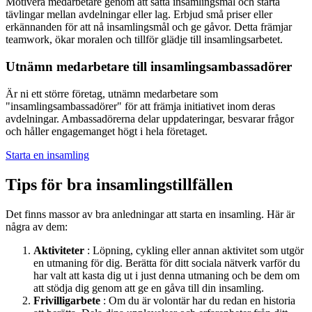
Motivera medarbetare genom att sätta insamlingsmål och starta
tävlingar mellan avdelningar eller lag. Erbjud små priser eller
erkännanden för att nå insamlingsmål och ge gåvor. Detta främjar
teamwork, ökar moralen och tillför glädje till insamlingsarbetet.
Utnämn medarbetare till insamlingsambassadörer
Är ni ett större företag, utnämn medarbetare som
"insamlingsambassadörer" för att främja initiativet inom deras
avdelningar. Ambassadörerna delar uppdateringar, besvarar frågor
och håller engagemanget högt i hela företaget.
Starta en insamling
Tips för bra insamlingstillfällen
Det finns massor av bra anledningar att starta en insamling. Här är
några av dem:
Aktiviteter
: Löpning, cykling eller annan aktivitet som utgör
en utmaning för dig. Berätta för ditt sociala nätverk varför du
har valt att kasta dig ut i just denna utmaning och be dem om
att stödja dig genom att ge en gåva till din insamling.
Frivilligarbete
: Om du är volontär har du redan en historia