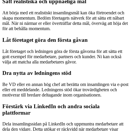
Sätt realistiska och uppnåeliga mål
Att börja med ett realistiskt insamlingsmål kan öka förtroendet och
skapa momentum. Bedöm företagets nätverk för att sätta ett nåbart
mål. När ni närmar er eller överträffar detta mål, överväg att höja det
för att behålla momentum.
Låt företaget göra den första gåvan
Låt företaget och ledningen göra de första gåvorna för att sätta ett
gott exempel för medarbetare, partners och kunder. Ni kan också
välja att matcha alla medarbetares gåvor.
Dra nytta av ledningens stöd
Be VD eller en annan hög chef att berätta om insamlingen via e-post
eller ett meddelande. Ledningens stöd ökar trovärdigheten och
motiverar till bredare deltagande inom organisationen.
Förstärk via LinkedIn och andra sociala
plattformar
Dela insamlingssidan på LinkedIn och uppmuntra medarbetare att
dela den vidare. Detta utökar er räckvidd när medarbetare visar