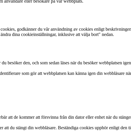
om användare eller besökare på vår webbplats.
cookies, godkänner du vår användning av cookies enligt beskrivninge
ändra dina cookieinställningar, inklusive att välja bort" nedan.
är du besöker den, och som sedan läses när du besöker webbplatsen igen
entifierare som gör att webbplatsen kan känna igen din webbläsare när d
bär att de kommer att försvinna från din dator eller enhet när du stänge
er att du stängt din webbläsare. Beständiga cookies upphör enligt den ti