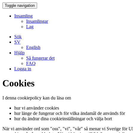
Toggle navigation
Insamling
Insamlingar
Lag
Sök
SV
English
Hjälp
Så fungerar det
FAQ
Logga in
Cookies
I denna cookiepolicy kan du läsa om
hur vi använder cookies
hur länge de fungerar och för vilka ändamål de används för
hur du ändrar dina cookieinställningar och välja bort
När vi använder ord som "oss", "vi", "vår" så menar vi Sverige för 