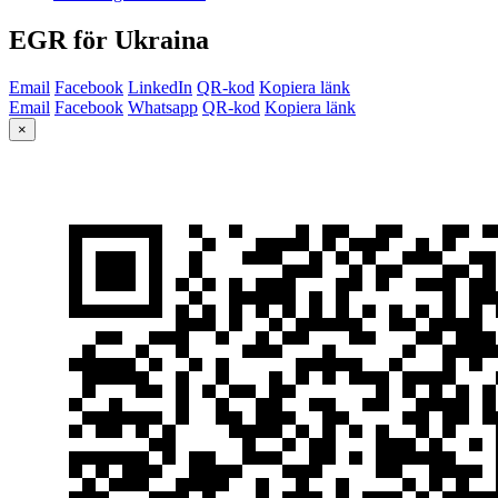
EGR för Ukraina
Email
Facebook
LinkedIn
QR-kod
Kopiera länk
Email
Facebook
Whatsapp
QR-kod
Kopiera länk
×