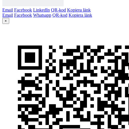
Email
Facebook
LinkedIn
QR-kod
Kopiera länk
Email
Facebook
Whatsapp
QR-kod
Kopiera länk
×