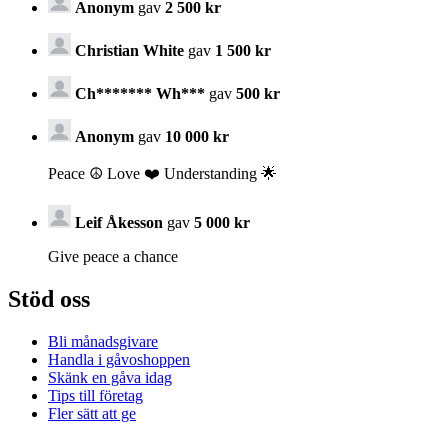
Anonym
gav
2 500 kr
Christian White
gav
1 500 kr
Ch******* Wh***
gav
500 kr
Anonym
gav
10 000 kr
Peace ☮️ Love ❤️ Understanding 🌟
Leif Åkesson
gav
5 000 kr
Give peace a chance
Stöd oss
Bli månadsgivare
Handla i gåvoshoppen
Skänk en gåva idag
Tips till företag
Fler sätt att ge