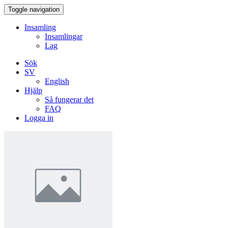
Toggle navigation
Insamling
Insamlingar
Lag
Sök
SV
English
Hjälp
Så fungerar det
FAQ
Logga in