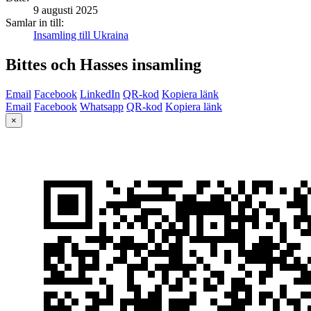
9 augusti 2025
Samlar in till:
Insamling till Ukraina
Bittes och Hasses insamling
Email
Facebook
LinkedIn
QR-kod
Kopiera länk
Email
Facebook
Whatsapp
QR-kod
Kopiera länk
×