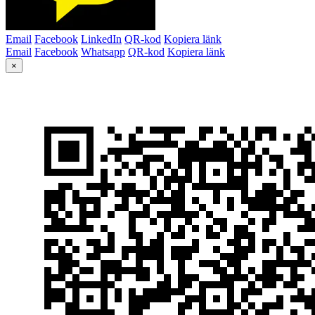
Email
Facebook
LinkedIn
QR-kod
Kopiera länk
Email
Facebook
Whatsapp
QR-kod
Kopiera länk
×