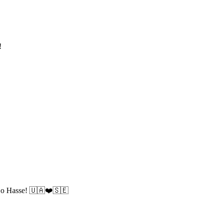
!
tte o Hasse! 🇺🇦❤️🇸🇪