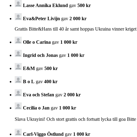
Lasse Annika Eklund
gav
500 kr
Eva&Peter Livijn
gav
2 000 kr
Grattis Bitte&Hans till 40 år samt hoppas Ukraina vinner kriget
Olle o Carina
gav
1 000 kr
Ingrid och Jonas
gav
1 000 kr
E&M
gav
500 kr
B o L
gav
400 kr
Eva och Stefan
gav
2 000 kr
Cecilia o Jan
gav
1 000 kr
Slava Ukrayini! Och stort grattis och fortsatt lycka till goa Bi
Carl-Viggo Östlund
gav
1 000 kr