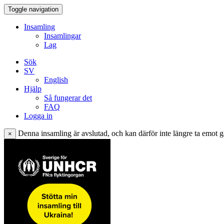
Toggle navigation
Insamling
Insamlingar
Lag
Sök
SV
English
Hjälp
Så fungerar det
FAQ
Logga in
Denna insamling är avslutad, och kan därför inte längre ta emot g
×