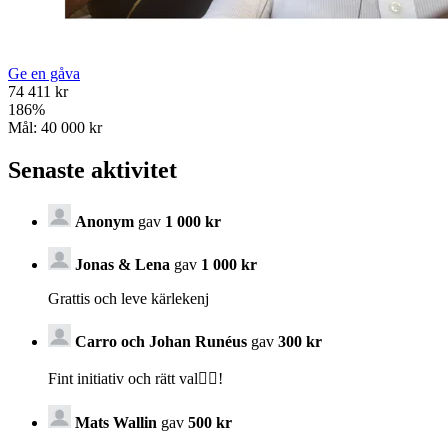
Ge en gåva
74 411 kr
186
%
Mål:
40 000 kr
Senaste aktivitet
Anonym
gav
1 000 kr
Jonas & Lena
gav
1 000 kr
Grattis och leve kärlekenj
Carro och Johan Runéus
gav
300 kr
Fint initiativ och rätt val👍🏻!
Mats Wallin
gav
500 kr