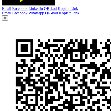
Email
Facebook
LinkedIn
QR-kod
Kopiera länk
Email
Facebook
Whatsapp
QR-kod
Kopiera länk
×