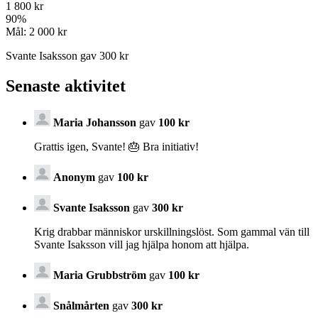
1 800 kr
90
%
Mål:
2 000 kr
Svante Isaksson gav 300 kr
Senaste aktivitet
Maria Johansson
gav
100 kr
Grattis igen, Svante! 🎂 Bra initiativ!
Anonym
gav
100 kr
Svante Isaksson
gav
300 kr
Krig drabbar människor urskillningslöst. Som gammal vän till
Svante Isaksson vill jag hjälpa honom att hjälpa.
Maria Grubbström
gav
100 kr
Snålmårten
gav
300 kr