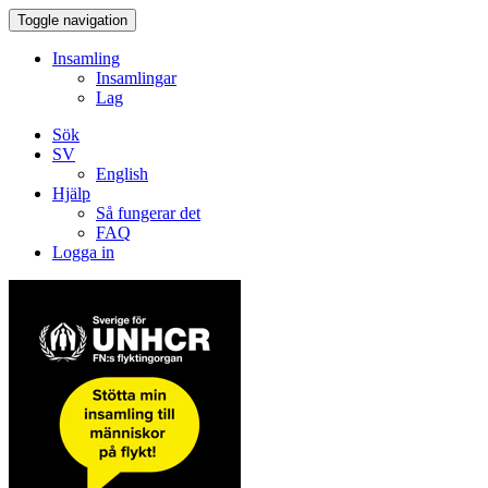
Toggle navigation
Insamling
Insamlingar
Lag
Sök
SV
English
Hjälp
Så fungerar det
FAQ
Logga in