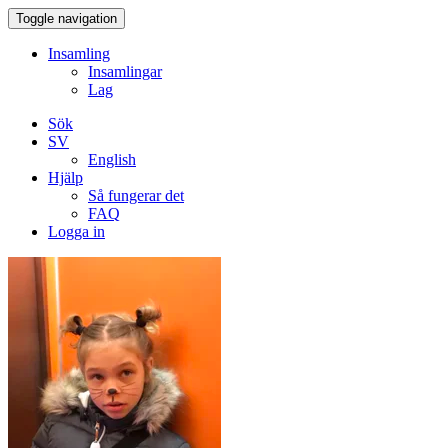
Toggle navigation
Insamling
Insamlingar
Lag
Sök
SV
English
Hjälp
Så fungerar det
FAQ
Logga in