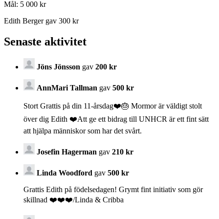
Mål:
5 000 kr
Edith Berger gav 300 kr
Senaste aktivitet
Jöns Jönsson
gav
200 kr
AnnMari Tallman
gav
500 kr
Stort Grattis på din 11-årsdag❤️🎂 Mormor är väldigt stolt
över dig Edith ❤️Att ge ett bidrag till UNHCR är ett fint sätt
att hjälpa människor som har det svårt.
Josefin Hagerman
gav
210 kr
Linda Woodford
gav
500 kr
Grattis Edith på födelsedagen! Grymt fint initiativ som gör
skillnad ❤️❤️❤️/Linda & Cribba