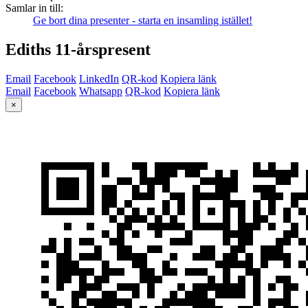
Samlar in till:
Ge bort dina presenter - starta en insamling istället!
Ediths 11-årspresent
Email
Facebook
LinkedIn
QR-kod
Kopiera länk
Email
Facebook
Whatsapp
QR-kod
Kopiera länk
×