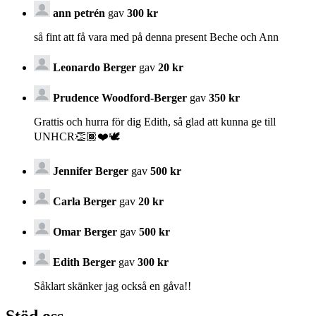
ann petrén
gav
300 kr
så fint att få vara med på denna present Beche och Ann
Leonardo Berger
gav
20 kr
Prudence Woodford-Berger
gav
350 kr
Grattis och hurra för dig Edith, så glad att kunna ge till
UNHCR👏🏾❤️🕊
Jennifer Berger
gav
500 kr
Carla Berger
gav
20 kr
Omar Berger
gav
500 kr
Edith Berger
gav
300 kr
Såklart skänker jag också en gåva!!
Stöd oss