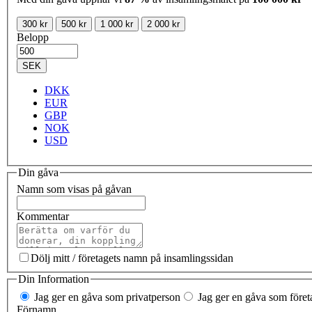
300 kr
500 kr
1 000 kr
2 000 kr
Belopp
SEK
DKK
EUR
GBP
NOK
USD
Din gåva
Namn som visas på gåvan
Kommentar
Dölj mitt / företagets namn på insamlingssidan
Din Information
Jag ger en gåva som privatperson
Jag ger en gåva som företa
Förnamn