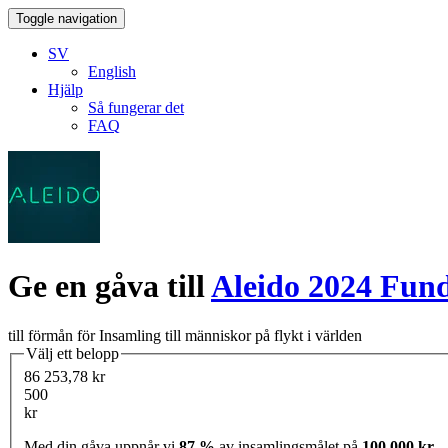
Toggle navigation
SV
English
Hjälp
Så fungerar det
FAQ
Ge en gåva till
Aleido 2024 Fund
till förmån för Insamling till människor på flykt i världen
Välj ett belopp
86 253,78 kr
500
kr
Med din gåva uppnår vi
87 %
av insamlingsmålet på
100 000 kr