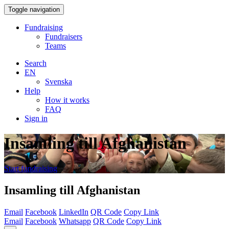
Toggle navigation
Fundraising
Fundraisers
Teams
Search
EN
Svenska
Help
How it works
FAQ
Sign in
Insamling till Afghanistan
Start fundraising
Insamling till Afghanistan
Email
Facebook
LinkedIn
QR Code
Copy Link
Email
Facebook
Whatsapp
QR Code
Copy Link