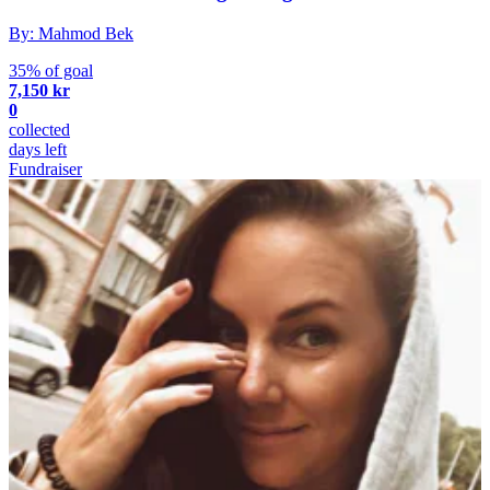
By: Mahmod Bek
35% of goal
7,150 kr
0
collected
days left
Fundraiser