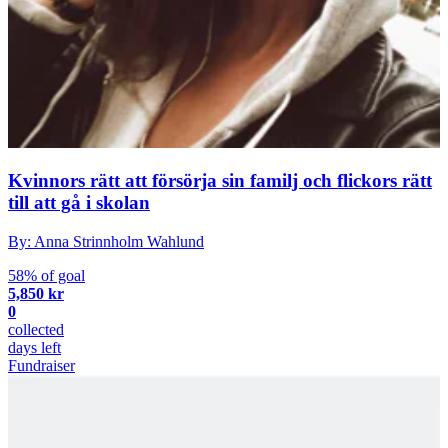
Kvinnors rätt att försörja sin familj och flickors rätt
till att gå i skolan
By: Anna Strinnholm Wahlund
58% of goal
5,850 kr
0
collected
days left
Fundraiser