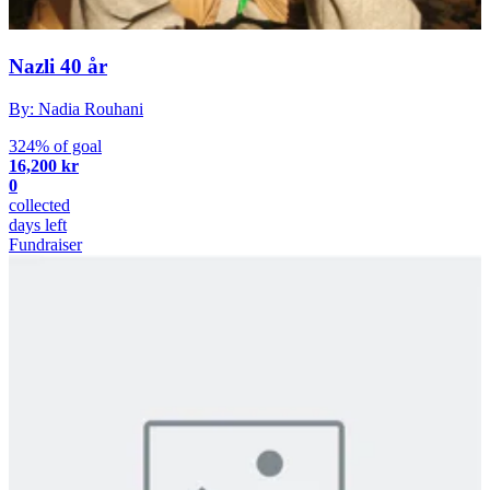
Nazli 40 år
By: Nadia Rouhani
324% of goal
16,200 kr
0
collected
days left
Fundraiser