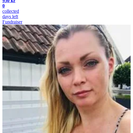
950 kr
0
collected
days left
Fundraiser