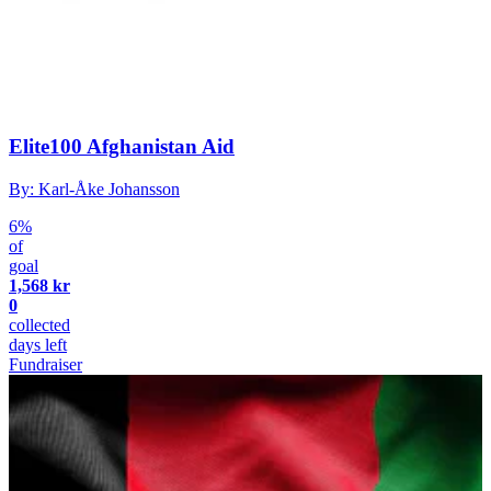
Elite100 Afghanistan Aid
By: Karl-Åke Johansson
6%
of
goal
1,568 kr
0
collected
days left
Fundraiser