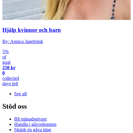
Hjälp kvinnor och barn
By: Annica Janebrink
5%
of
goal
250 kr
0
collected
days left
See all
Stöd oss
Bli månadsgivare
Handla i gåvoshoppen
Skänk en gåva idag