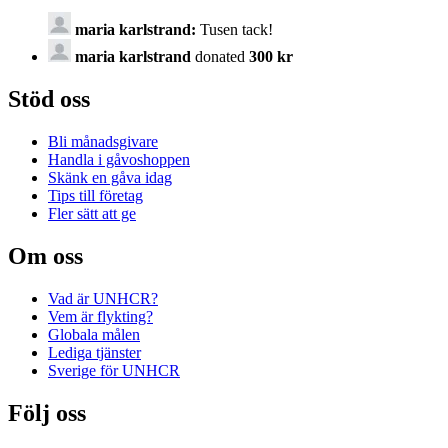
maria karlstrand:
Tusen tack!
maria karlstrand
donated
300 kr
Stöd oss
Bli månadsgivare
Handla i gåvoshoppen
Skänk en gåva idag
Tips till företag
Fler sätt att ge
Om oss
Vad är UNHCR?
Vem är flykting?
Globala målen
Lediga tjänster
Sverige för UNHCR
Följ oss