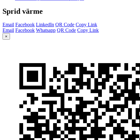
Sprid värme
Email
Facebook
LinkedIn
QR Code
Copy Link
Email
Facebook
Whatsapp
QR Code
Copy Link
×