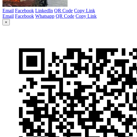
Email
Facebook
LinkedIn
QR Code
Copy Link
Email
Facebook
Whatsapp
QR Code
Copy Link
×