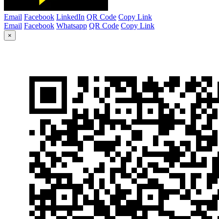
Email
Facebook
LinkedIn
QR Code
Copy Link
Email
Facebook
Whatsapp
QR Code
Copy Link
×