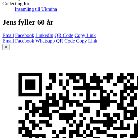
Collecting for:
Insamling till Ukraina
Jens fyller 60 år
Email
Facebook
LinkedIn
QR Code
Copy Link
Email
Facebook
Whatsapp
QR Code
Copy Link
×