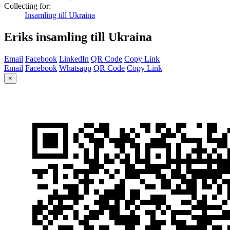
Collecting for:
Insamling till Ukraina
Eriks insamling till Ukraina
Email
Facebook
LinkedIn
QR Code
Copy Link
Email
Facebook
Whatsapp
QR Code
Copy Link
×