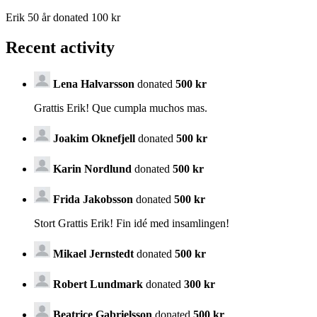
Erik 50 år donated 100 kr
Recent activity
Lena Halvarsson
donated
500 kr
Grattis Erik! Que cumpla muchos mas.
Joakim Oknefjell
donated
500 kr
Karin Nordlund
donated
500 kr
Frida Jakobsson
donated
500 kr
Stort Grattis Erik! Fin idé med insamlingen!
Mikael Jernstedt
donated
500 kr
Robert Lundmark
donated
300 kr
Beatrice Gabrielsson
donated
500 kr