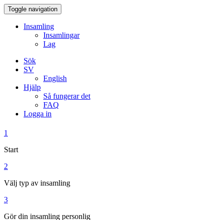
Toggle navigation
Insamling
Insamlingar
Lag
Sök
SV
English
Hjälp
Så fungerar det
FAQ
Logga in
1
Start
2
Välj typ av insamling
3
Gör din insamling personlig