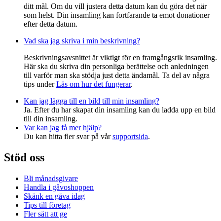
ditt mål. Om du vill justera detta datum kan du göra det när
som helst. Din insamling kan fortfarande ta emot donationer
efter detta datum.
Vad ska jag skriva i min beskrivning?
Beskrivningsavsnittet är viktigt för en framgångsrik insamling.
Här ska du skriva din personliga berättelse och anledningen
till varför man ska stödja just detta ändamål. Ta del av några
tips under
Läs om hur det fungerar
.
Kan jag lägga till en bild till min insamling?
Ja. Efter du har skapat din insamling kan du ladda upp en bild
till din insamling.
Var kan jag få mer hjälp?
Du kan hitta fler svar på vår
supportsida
.
Stöd oss
Bli månadsgivare
Handla i gåvoshoppen
Skänk en gåva idag
Tips till företag
Fler sätt att ge