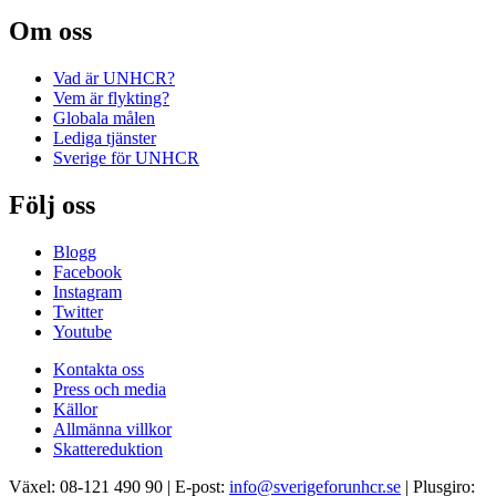
Om oss
Vad är UNHCR?
Vem är flykting?
Globala målen
Lediga tjänster
Sverige för UNHCR
Följ oss
Blogg
Facebook
Instagram
Twitter
Youtube
Kontakta oss
Press och media
Källor
Allmänna villkor
Skattereduktion
Växel: 08-121 490 90 | E-post:
info@sverigeforunhcr.se
| Plusgiro: