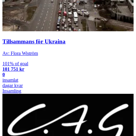
Tillsammans för Ukraina
Av: Flora Wiström
101% of goal
101 751 kr
0
insamlat
dagar kvar
Insamling