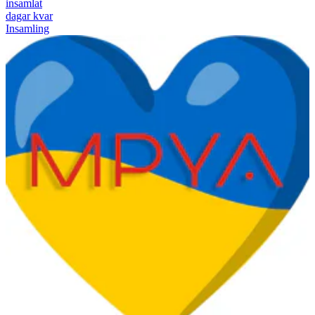
insamlat
dagar kvar
Insamling