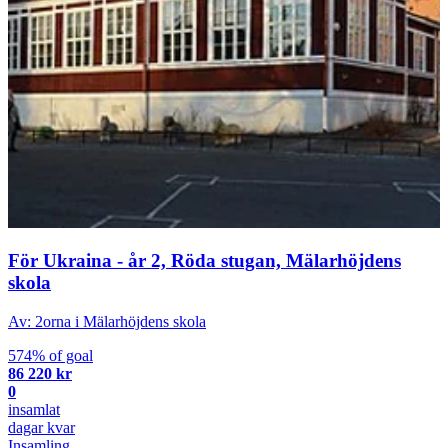
För Ukraina - år 2, Röda stugan, Mälarhöjdens
skola
Av: 2orna i Mälarhöjdens skola
574% of goal
86 220 kr
0
insamlat
dagar kvar
Insamling