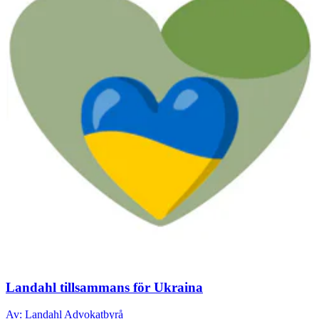
Landahl tillsammans för Ukraina
Av: Landahl Advokatbyrå