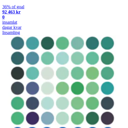
36% of goal
92 463 kr
0
insamlat
dagar kvar
Insamling