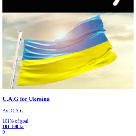
C.A.G för Ukraina
Av: C.A.G
101% of goal
101 100 kr
0