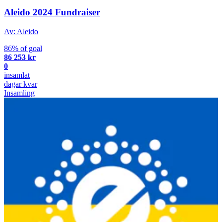
Aleido 2024 Fundraiser
Av: Aleido
86% of goal
86 253 kr
0
insamlat
dagar kvar
Insamling