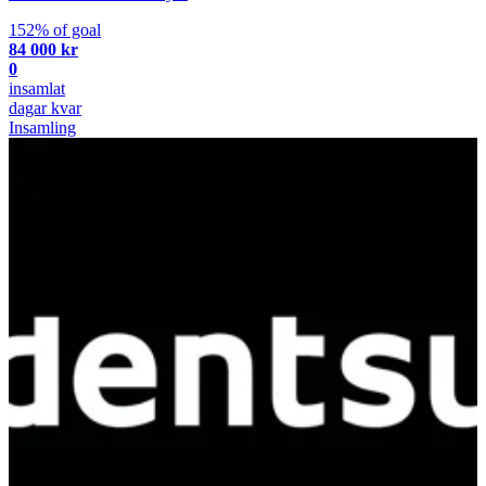
152% of goal
84 000 kr
0
insamlat
dagar kvar
Insamling