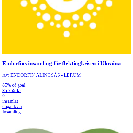
Endorfins insamling för flyktingkrisen i Ukraina
Av: ENDORFIN ALINGSÅS - LERUM
85% of goal
85 755 kr
0
insamlat
dagar kvar
Insamling