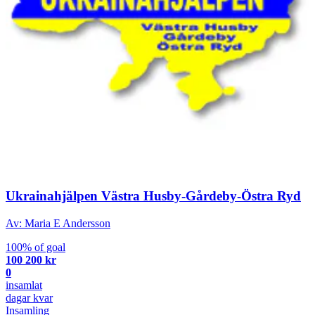
Ukrainahjälpen Västra Husby-Gårdeby-Östra Ryd
Av: Maria E Andersson
100% of goal
100 200 kr
0
insamlat
dagar kvar
Insamling