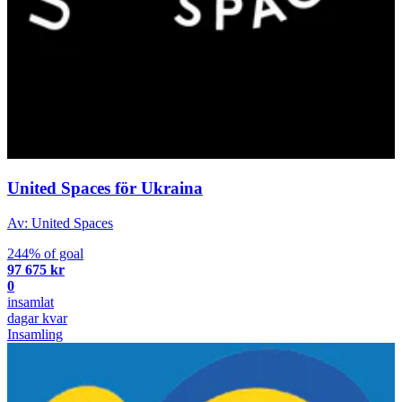
United Spaces för Ukraina
Av: United Spaces
244% of goal
97 675 kr
0
insamlat
dagar kvar
Insamling