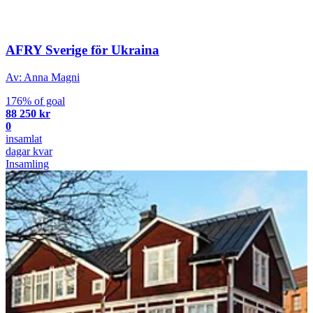
AFRY Sverige för Ukraina
Av: Anna Magni
176% of goal
88 250 kr
0
insamlat
dagar kvar
Insamling