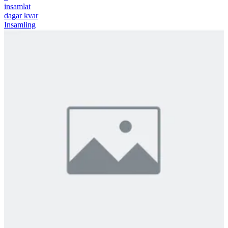
insamlat
dagar kvar
Insamling