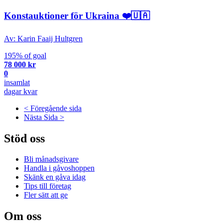
Konstauktioner för Ukraina ❤️🇺🇦
Av: Karin Faaij Hultgren
195% of goal
78 000 kr
0
insamlat
dagar kvar
< Föregående sida
Nästa Sida >
Stöd oss
Bli månadsgivare
Handla i gåvoshoppen
Skänk en gåva idag
Tips till företag
Fler sätt att ge
Om oss