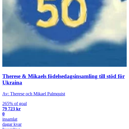
Therese & Mikaels födelsedagsinsamling till stöd för
Ukraina
Av: Therese och Mikael Palmquist
265% of goal
79 723 kr
0
insamlat
dagar kvar