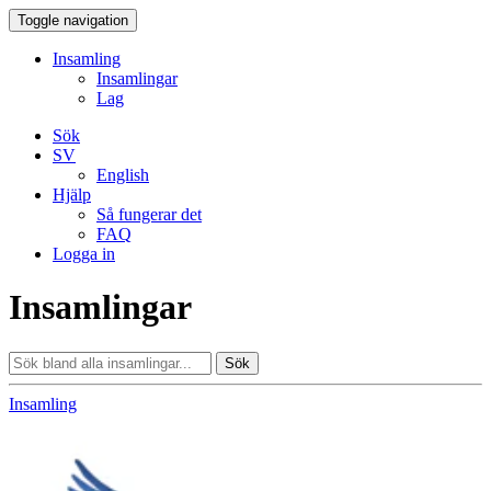
Toggle navigation
Insamling
Insamlingar
Lag
Sök
SV
English
Hjälp
Så fungerar det
FAQ
Logga in
Insamlingar
Sök
Insamling