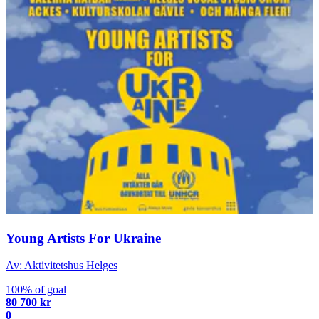
Young Artists For Ukraine
Av: Aktivitetshus Helges
100% of goal
80 700 kr
0