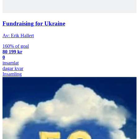
Fundraising for Ukraine
Av: Erik Hallert
160% of goal
80 199 kr
0
insamlat
dagar kvar
Insamling