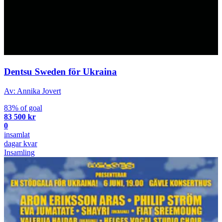
Dentsu Sweden för Ukraina
Av: Annika Jovert
83% of goal
83 500 kr
0
insamlat
dagar kvar
Insamling