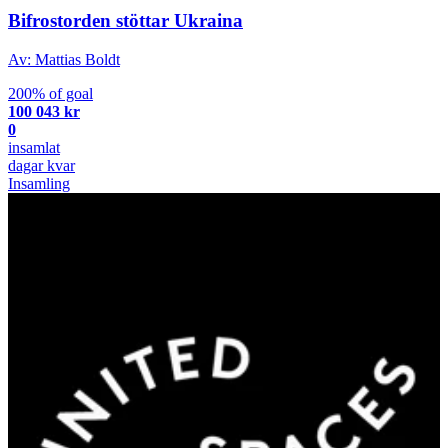
Bifrostorden stöttar Ukraina
Av: Mattias Boldt
200% of goal
100 043 kr
0
insamlat
dagar kvar
Insamling