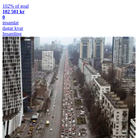
102% of goal
102 501 kr
0
insamlat
dagar kvar
Insamling