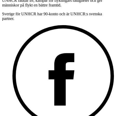
UNHCR räddar liv, kämpar för flyktingars rättigheter och ger
människor på flykt en bättre framtid.
Sverige för UNHCR har 90-konto och är UNHCR:s svenska
partner.