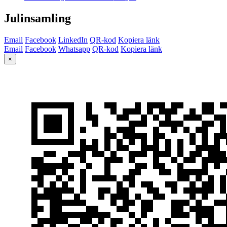
Julinsamling
Email
Facebook
LinkedIn
QR-kod
Kopiera länk
Email
Facebook
Whatsapp
QR-kod
Kopiera länk
×