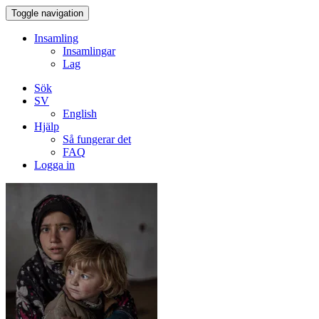
Toggle navigation
Insamling
Insamlingar
Lag
Sök
SV
English
Hjälp
Så fungerar det
FAQ
Logga in