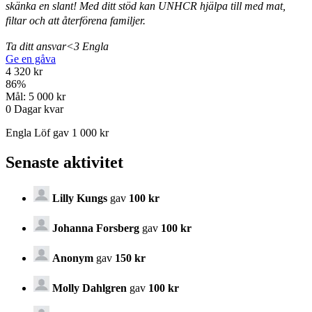
skänka en slant!
Med ditt stöd kan UNHCR hjälpa till med mat,
filtar och att återförena familjer.
Ta ditt ansvar<3 Engla
Ge en gåva
4 320 kr
86
%
Mål:
5 000 kr
0
Dagar kvar
Engla Löf gav 1 000 kr
Senaste aktivitet
Lilly Kungs
gav
100 kr
Johanna Forsberg
gav
100 kr
Anonym
gav
150 kr
Molly Dahlgren
gav
100 kr