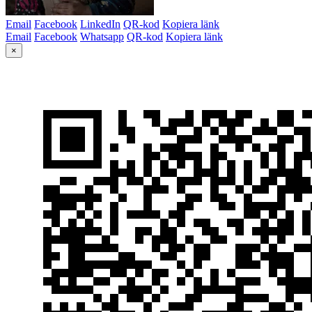
Email
Facebook
LinkedIn
QR-kod
Kopiera länk
Email
Facebook
Whatsapp
QR-kod
Kopiera länk
×