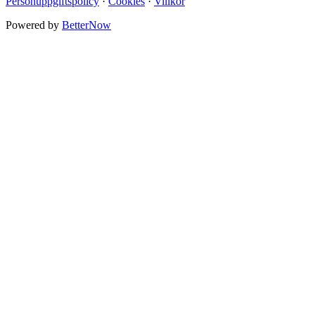
Personuppgiftspolicy
·
Cookies
·
Villkor
Powered by
BetterNow