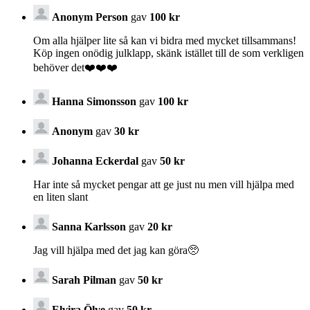
Anonym Person
gav
100 kr
Om alla hjälper lite så kan vi bidra med mycket tillsammans!
Köp ingen onödig julklapp, skänk istället till de som verkligen
behöver det❤️❤️❤️
Hanna Simonsson
gav
100 kr
Anonym
gav
30 kr
Johanna Eckerdal
gav
50 kr
Har inte så mycket pengar att ge just nu men vill hjälpa med
en liten slant
Sanna Karlsson
gav
20 kr
Jag vill hjälpa med det jag kan göra🥺
Sarah Pilman
gav
50 kr
Elvira Ölve
gav
50 kr