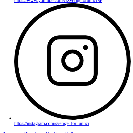
https://www.youtube.com/c/SverigeforunhcrSe
https://instagram.com/sverige_for_unhcr