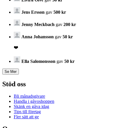
Jens Ersson
gav
500 kr
Jenny Meckbach
gav
200 kr
Anna Johansson
gav
50 kr
❤️
Ella Salomonsson
gav
50 kr
Stöd oss
Bli månadsgivare
Handla i gåvoshoppen
Skänk en gåva idag
Tips till företag
Fler sätt att ge