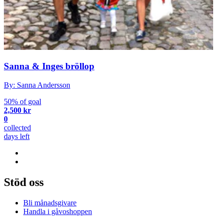
Sanna & Inges bröllop
By: Sanna Andersson
50% of goal
2,500 kr
0
collected
days left
Stöd oss
Bli månadsgivare
Handla i gåvoshoppen