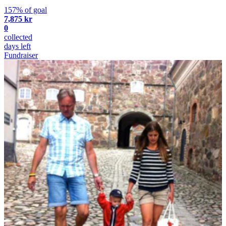
157% of goal
7,875 kr
0
collected
days left
Fundraiser